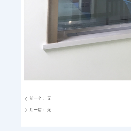
前一个：
无
ꄴ
后一篇：
无
ꄲ