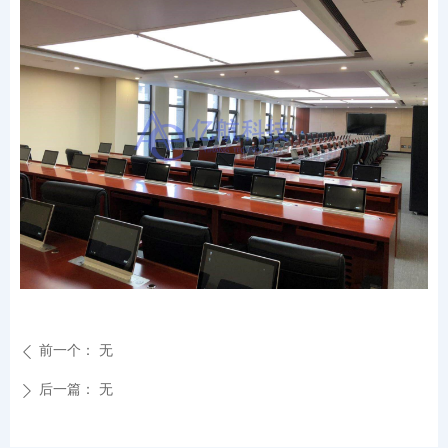
前一个：
无
ꄴ
后一篇：
无
ꄲ