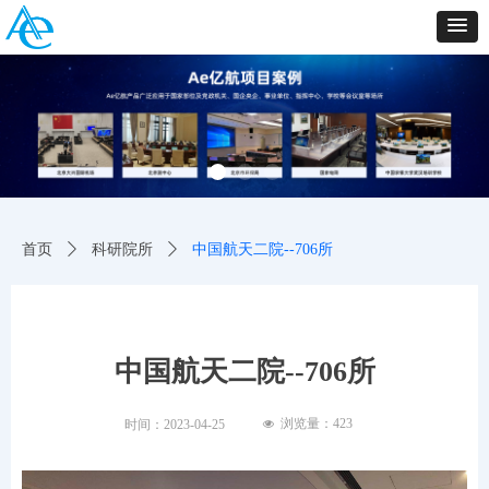
首页
ꄲ
科研院所
ꄲ
中国航天二院--706所
中国航天二院--706所
浏览量：
423
时间：
2023-04-25
넶